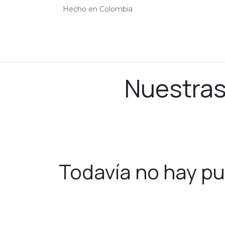
Ir al contenido
Hecho en Colombia
Inicio
Contáctenos
Blog
Cita
Nuestras
Todavía no hay pu