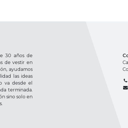
e 30 años de
Co
s de vestir en
Ca
ción, ayudamos
Co
idad las ideas
o va desde el
nda terminada.
ón sino solo en
s.